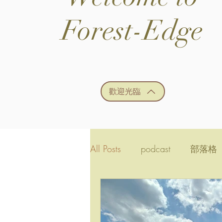
Forest-Edge
歡迎光臨
All Posts
podcast
部落格