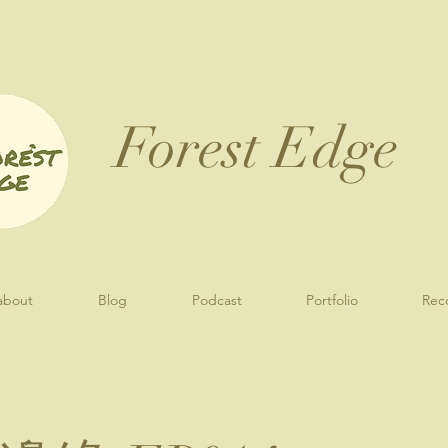
Forest Edge​
about
Blog
Podcast
Portfolio
Rec