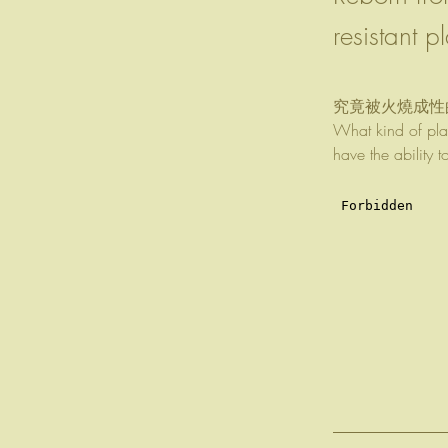
resistant p
究竟被火燒成性
What kind of pla
have the ability 