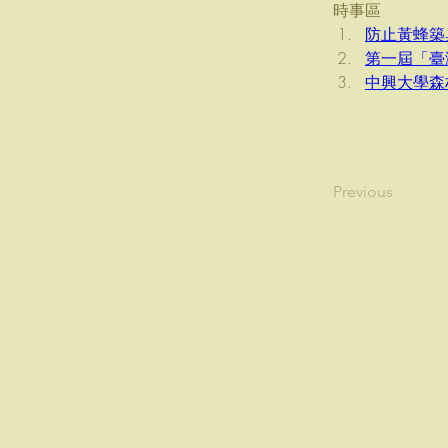
時事區
防止黃蜂築
第一屆「臺
中興大學森
Previous