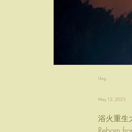
Uing
May 12, 2023
浴火重生
Reborn from