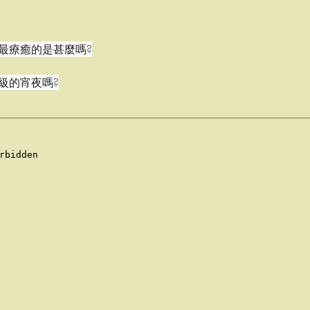
最療癒的是甚麼嗎?
級的宵夜嗎?