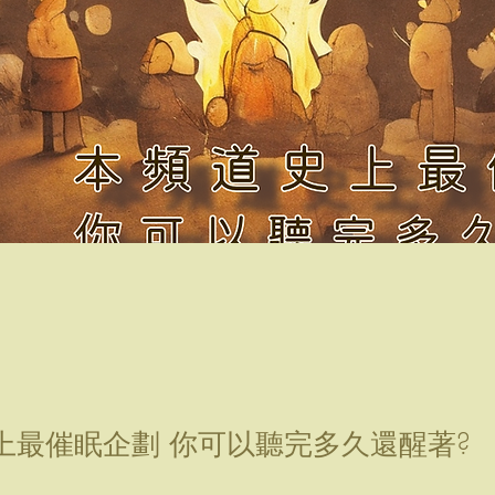
上最催眠企劃 你可以聽完多久還醒著?