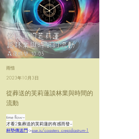
雨愔
2023年10月3日
從葬送的芙莉蓮談林業與時間的
流動
time flow~
才看2集葬送的芙莉蓮的有感而發~
杯墊傳送門
->
pse.is/coasters_crepidiastrum-1