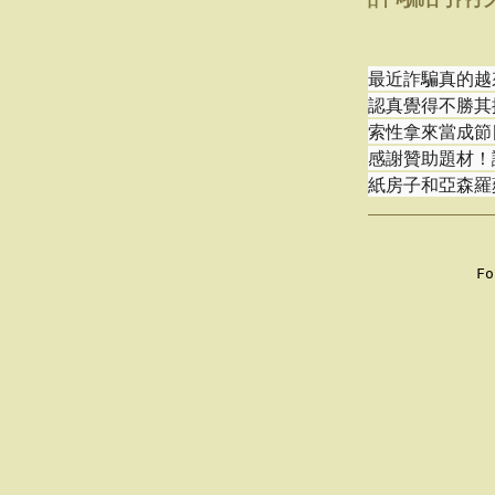
最近詐騙真的越
認真覺得不勝其
索性拿來當成節
感謝贊助題材！
紙房子和亞森羅