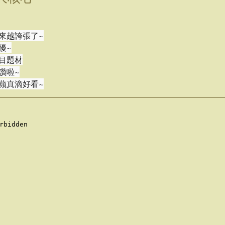
來越誇張了~
擾~
目題材
讚啦~
蘋真滴好看~