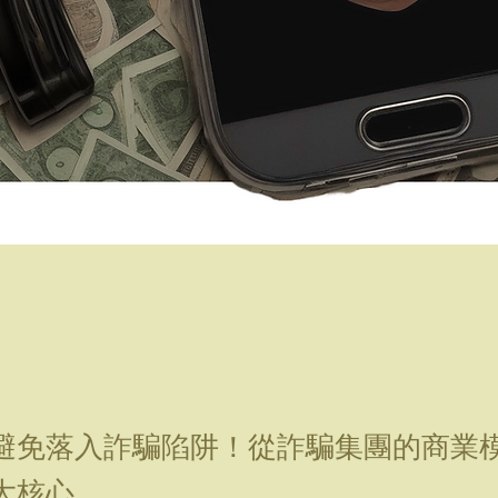
避免落入詐騙陷阱！從詐騙集團的商業
大核心