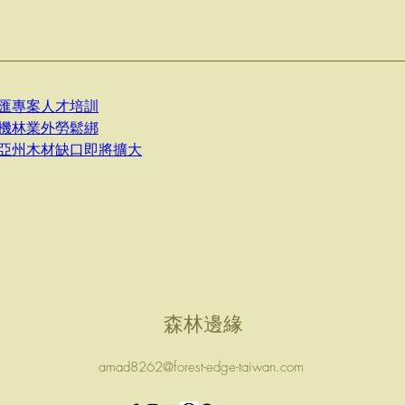
匯專案人才培訓
機林業外勞鬆綁
亞州木材缺口即將擴大
森林邊緣
amad8262@forest-edge-taiwan.com